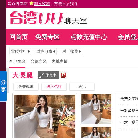
建议将本站
加入收藏
，方便日后找寻
回首页
免费专区
点数充值中心
会员登
业绩排行
一对多收费
一对一收费
全部在線
台妹专区
內地主播
大長腿
休息中
免費視訊
进入包厢
送礼
免费文字聊
一对多视讯
一对一视讯