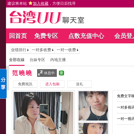
建议将本站
加入收藏
，方便日后找寻
回首页
免费专区
点数充值中心
会员登
业绩排行
一对多收费
一对一收费
全部在線
台妹专区
內地主播
范曉曉
休息中
免費視訊
进入包厢
送礼
免费文字聊
一对多视讯
一对一视讯